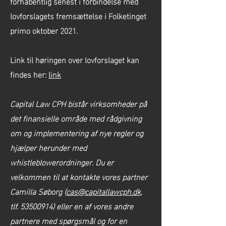
forhåbentlig senest i forbindelse med
lovforslagets fremsættelse i Folketinget
primo oktober 2021.
Link til høringen over lovforslaget kan
findes her:
link
Capital Law CPH bistår virksomheder på
det finansielle område med rådgivning
om og implementering af nye regler og
hjælper herunder med
whistleblowerordninger. Du er
velkommen til at kontakte vores partner
Camilla Søborg (
cas@capitallawcph.dk
,
tlf. 53500914) eller en af vores andre
partnere med spørgsmål og for en