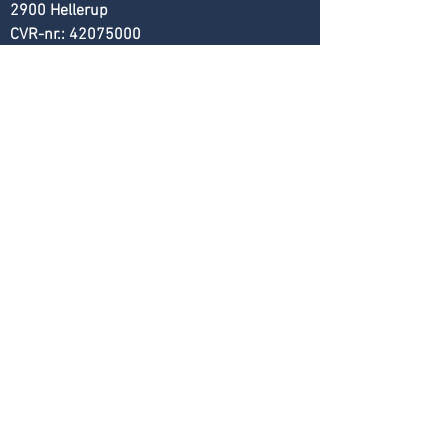
2900 Hellerup
CVR-nr.:
42075000
complaints
Complaints can be addressed to
Advokatnævnet
Kronprinsessegade 28
1306 København K